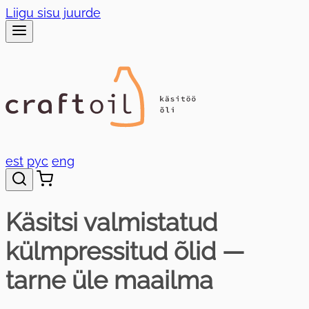
Liigu sisu juurde
est
рус
eng
Käsitsi valmistatud
külmpressitud õlid —
tarne üle maailma