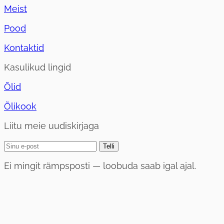
Meist
Pood
Kontaktid
Kasulikud lingid
Õlid
Õlikook
Liitu meie uudiskirjaga
Telli
Ei mingit rämpsposti — loobuda saab igal ajal.