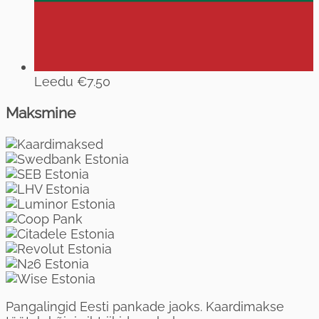
Leedu
€7.50
Maksmine
Pangalingid Eesti pankade jaoks. Kaardimakse