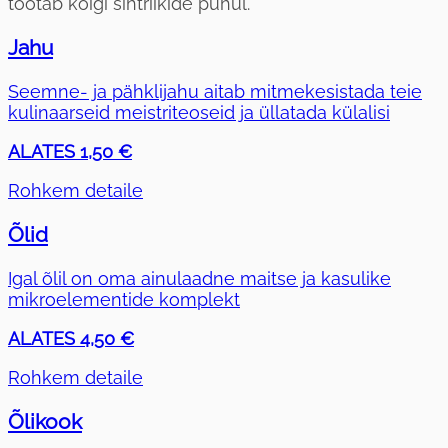
töötab kõigi sihtriikide puhul.
Jahu
Seemne- ja pähklijahu aitab mitmekesistada teie
kulinaarseid meistriteoseid ja üllatada külalisi
ALATES 1,50 €
Rohkem detaile
Õlid
Igal õlil on oma ainulaadne maitse ja kasulike
mikroelementide komplekt
ALATES 4,50 €
Rohkem detaile
Õlikook