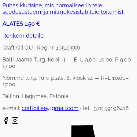
Puhas kiudaine, mis normaliseerib teie
seedesüsteemi ja mitmekesistab teie toitumist
ALATES 1,50 €
Rohkem detaile
Craft Oil OÜ · Reg.nr: 16516556
Balti Jaama Turg, Kopli, 1 — E–L 9.00–19.00, P 9.00–
17.00
Nõmme turg, Turu plats, 8, kiosk 14 — R–L 10.00–
17.00
Tallinn, Harjumaa, Estonia
e-mail:
craftoil.ee@gmail.com
· tel: +372 59196416