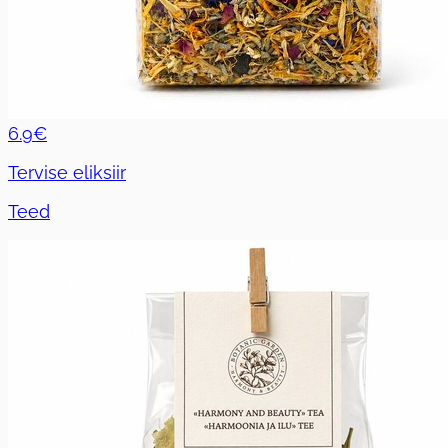
6.9€
Tervise eliksiir
Teed