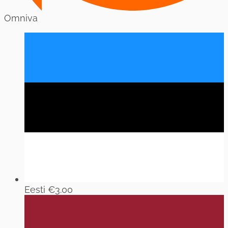
Omniva
Eesti
€3.00