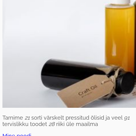
Tarnime
21
sorti värskelt pressitud õlisid ja veel
91
tervislikku toodet
28
riiki üle maailma
Mine poodi