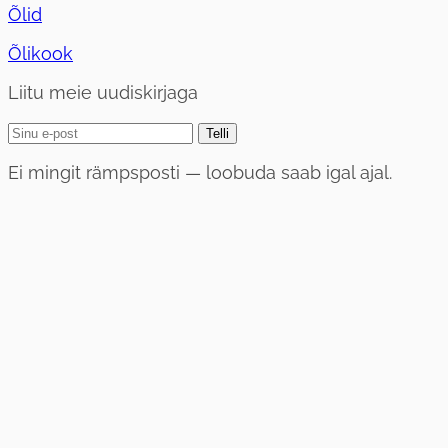
Õlid
Õlikook
Liitu meie uudiskirjaga
Telli
Ei mingit rämpsposti — loobuda saab igal ajal.