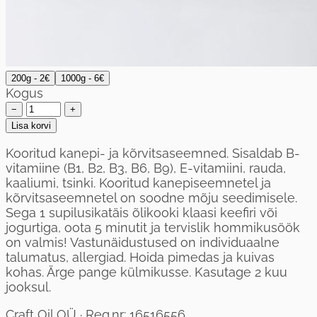
200g - 2€
1000g - 6€
Kogus
−
+
Lisa korvi
Kooritud kanepi- ja kõrvitsaseemned. Sisaldab B-
vitamiine (B1, B2, B3, B6, B9), E-vitamiini, rauda,
kaaliumi, tsinki. Kooritud kanepiseemnetel ja
kõrvitsaseemnetel on soodne mõju seedimisele.
Sega 1 supilusikatäis õlikooki klaasi keefiri või
jogurtiga, oota 5 minutit ja tervislik hommikusöök
on valmis! Vastunäidustused on individuaalne
talumatus, allergiad. Hoida pimedas ja kuivas
kohas. Ärge pange külmikusse. Kasutage 2 kuu
jooksul.
Craft Oil OÜ · Reg.nr: 16516556