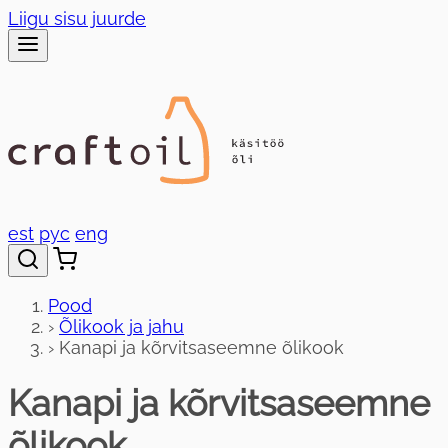
Liigu sisu juurde
est
рус
eng
Pood
›
Õlikook ja jahu
›
Kanapi ja kõrvitsaseemne õlikook
Kanapi ja kõrvitsaseemne
õlikook