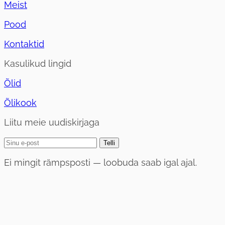
Meist
Pood
Kontaktid
Kasulikud lingid
Õlid
Õlikook
Liitu meie uudiskirjaga
Telli
Ei mingit rämpsposti — loobuda saab igal ajal.