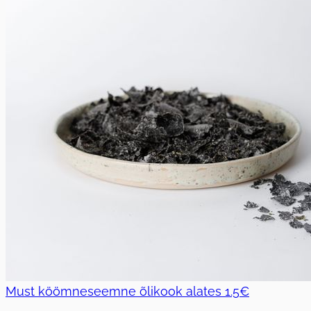
Must köömneseemne õlikook
alates
1.5€