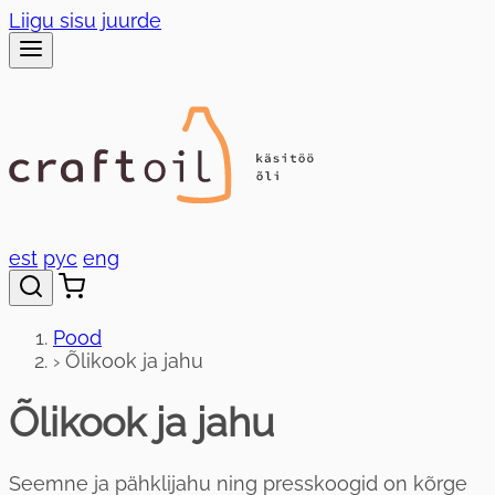
Liigu sisu juurde
est
рус
eng
Pood
›
Õlikook ja jahu
Õlikook ja jahu
Seemne ja pähklijahu ning presskoogid on kõrge