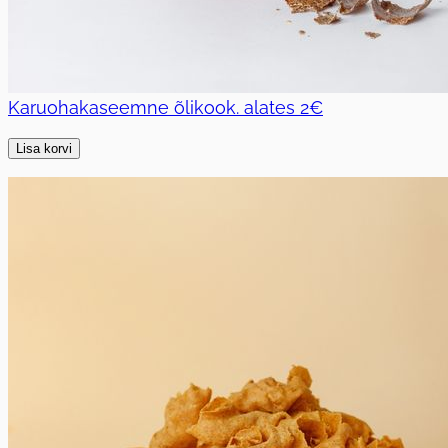
Karuohakaseemne õlikook.
alates
2€
Lisa korvi