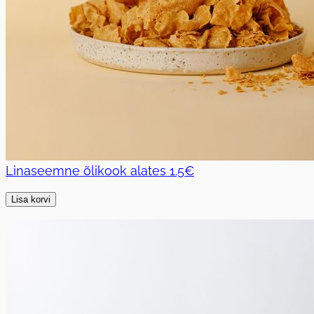
Linaseemne õlikook
alates
1.5€
Lisa korvi