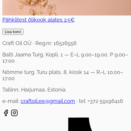
Pähklitest õlikook
alates
2.5€
Lisa korvi
Craft Oil OÜ · Reg.nr: 16516556
Balti Jaama Turg, Kopli, 1 — E–L 9.00–19.00, P 9.00–
17.00
Nõmme turg, Turu plats, 8, kiosk 14 — R–L 10.00–
17.00
Tallinn, Harjumaa, Estonia
e-mail:
craftoil.ee@gmail.com
· tel: +372 59196416