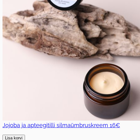
Jojoba ja apteegitilli silmaümbruskreem
16€
Lisa korvi