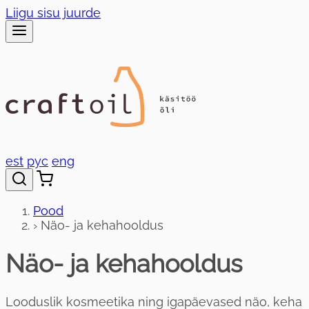
Liigu sisu juurde
est
рус
eng
Pood
›
Näo- ja kehahooldus
Näo- ja kehahooldus
Looduslik kosmeetika ning igapäevased näo, keha