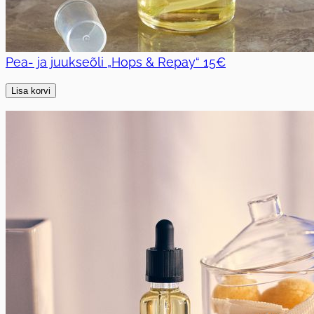
Pea- ja juukseõli „Hops & Repay“
15€
Lisa korvi