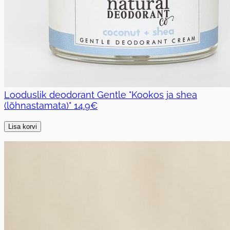
Looduslik deodorant Gentle "Kookos ja shea
(lõhnastamata)"
14.9€
Lisa korvi