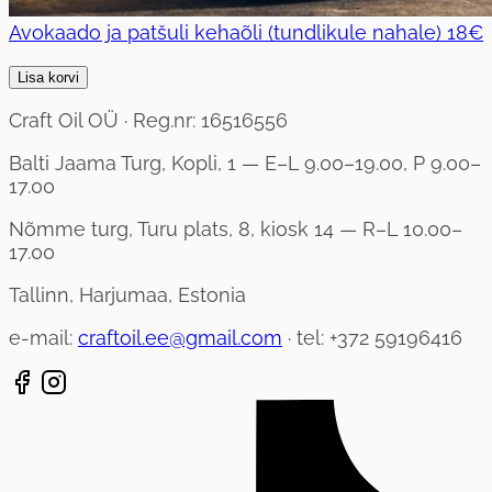
Avokaado ja patšuli kehaõli (tundlikule nahale)
18€
Lisa korvi
Craft Oil OÜ · Reg.nr: 16516556
Balti Jaama Turg, Kopli, 1 — E–L 9.00–19.00, P 9.00–
17.00
Nõmme turg, Turu plats, 8, kiosk 14 — R–L 10.00–
17.00
Tallinn, Harjumaa, Estonia
e-mail:
craftoil.ee@gmail.com
· tel: +372 59196416