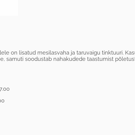
ele on lisatud mesilasvaha ja taruvaigu tinktuuri. Kasu
, samuti soodustab nahakudede taastumist põletuste
7.00
00