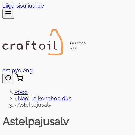
Liigu sisu juurde
est
рус
eng
Pood
›
Näo- ja kehahooldus
›
Astelpajusalv
Astelpajusalv