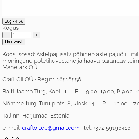
20g - 4.5€
Kogus
−
+
Lisa korvi
Koostisosad: Astelpajusalv põhineb astelpajuõlil, mill
mõningane põletikuvastane ja haavu parandav toime
Mahetark OÜ
Craft Oil OÜ · Reg.nr: 16516556
Balti Jaama Turg, Kopli, 1 — E–L 9.00–19.00, P 9.00–1
Nõmme turg, Turu plats, 8, kiosk 14 — R–L 10.00–17.
Tallinn, Harjumaa, Estonia
e-mail:
craftoil.ee@gmail.com
· tel: +372 59196416