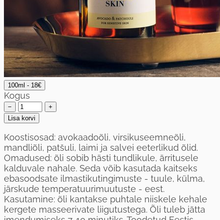
100ml - 18€
Kogus
−
+
Lisa korvi
Koostisosad: avokaadoõli, virsikuseemneõli,
mandliõli, patšuli, laimi ja salvei eeterlikud õlid.
Omadused: õli sobib hästi tundlikule, ärritusele
kalduvale nahale. Seda võib kasutada kaitseks
ebasoodsate ilmastikutingimuste - tuule, külma,
järskude temperatuurimuutuste - eest.
Kasutamine: õli kantakse puhtale niiskele kehale
kergete masseerivate liigutustega. Õli tuleb jätta
imendumiseks 7-10 minutiks. Toodetud Eestis.