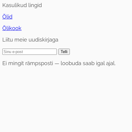
Kasulikud lingid
Õlid
Õlikook
Liitu meie uudiskirjaga
Telli
Ei mingit rämpsposti — loobuda saab igal ajal.