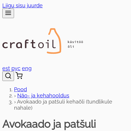
Liigu sisu juurde
est
рус
eng
Pood
›
Näo- ja kehahooldus
›
Avokaado ja patšuli kehaõli (tundlikule
nahale)
Avokaado ja patšuli