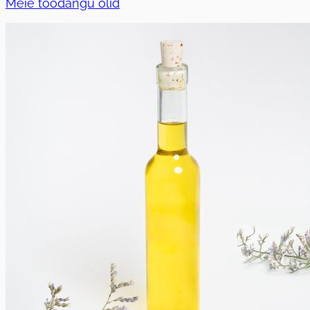
Meie toodangu õlid