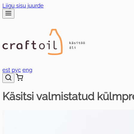
Liigu sisu juurde
est
рус
eng
Käsitsi valmistatud külmpr