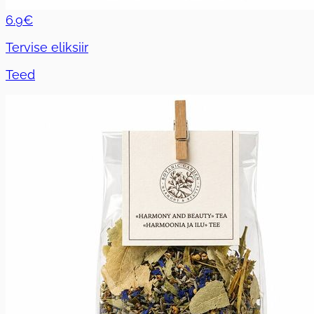
6.9€
Tervise eliksiir
Teed