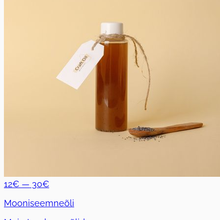
12€ — 30€
Mooniseemneõli