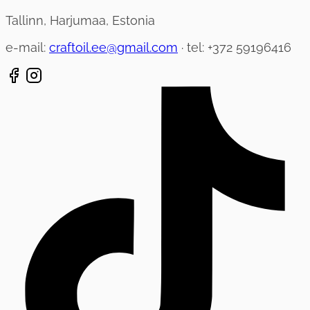
Tallinn, Harjumaa, Estonia
e-mail:
craftoil.ee@gmail.com
· tel: +372 59196416