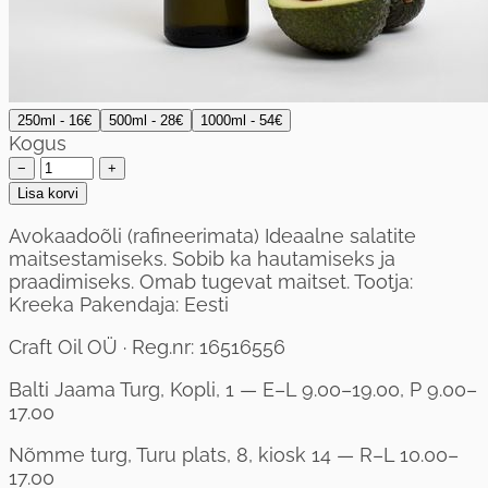
250ml - 16€
500ml - 28€
1000ml - 54€
Kogus
−
+
Lisa korvi
Avokaadoõli (rafineerimata) Ideaalne salatite
maitsestamiseks. Sobib ka hautamiseks ja
praadimiseks. Omab tugevat maitset. Tootja:
Kreeka Pakendaja: Eesti
Craft Oil OÜ · Reg.nr: 16516556
Balti Jaama Turg, Kopli, 1 — E–L 9.00–19.00, P 9.00–
17.00
Nõmme turg, Turu plats, 8, kiosk 14 — R–L 10.00–
17.00