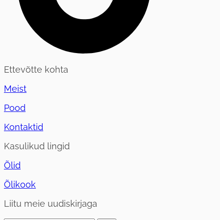
Ettevõtte kohta
Meist
Pood
Kontaktid
Kasulikud lingid
Õlid
Õlikook
Liitu meie uudiskirjaga