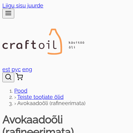
Liigu sisu juurde
est
рус
eng
Pood
›
Teiste tootjate õlid
›
Avokaadoõli (rafineerimata)
Avokaadoõli
(rafineerimata)